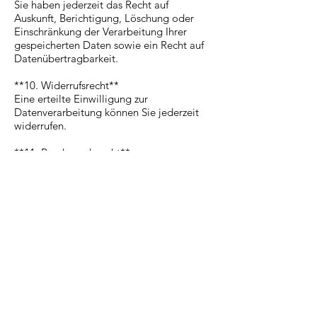
Sie haben jederzeit das Recht auf
Auskunft, Berichtigung, Löschung oder
Einschränkung der Verarbeitung Ihrer
gespeicherten Daten sowie ein Recht auf
Datenübertragbarkeit.
**10. Widerrufsrecht**
Eine erteilte Einwilligung zur
Datenverarbeitung können Sie jederzeit
widerrufen.
**11. Beschwerderecht**
Sie haben das Recht, sich bei einer
Datenschutzaufsichtsbehörde zu
beschweren.
**12. SSL- bzw. TLS-Verschlüsselung**
Diese Seite nutzt aus Sicherheitsgründen
eine SSL- bzw. TLS-Verschlüsselung.